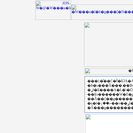
���{�̌��C�Ȋ�ƂɁA
�Ƃ�s���Ă���܂��B�Z�p�C���E���ی𗬂
��Ƃɂ������W�E�̗
�u�l�ނ̍��ۉ��v��ړI�Ƃ��āA�Z�\���K����ꎖ�Ɩ{���̎�|��炵