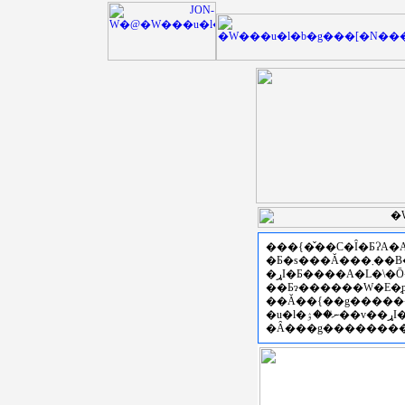
���{�̌��C�Ȋ�ƂɁA
�Ƃ�s���Ă���܂��B�Z�p�C���E���ی𗬂
��Ƃɂ������W�E�̗
�u�l�ނ̍��ۉ��v��ړI�Ƃ��āA�Z�\���K����ꎖ�Ɩ{���̎�|��炵