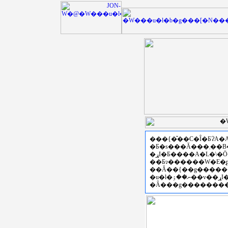
���{�̌��C�Ȋ�ƂɁA
�Ƃ�s���Ă���܂��B�Z�p�C���E���ی𗬂
��Ƃɂ������W�E�̗
�u�l�ނ̍��ۉ��v��ړI�Ƃ��āA�Z�\���K����ꎖ�Ɩ{���̎�|��炵