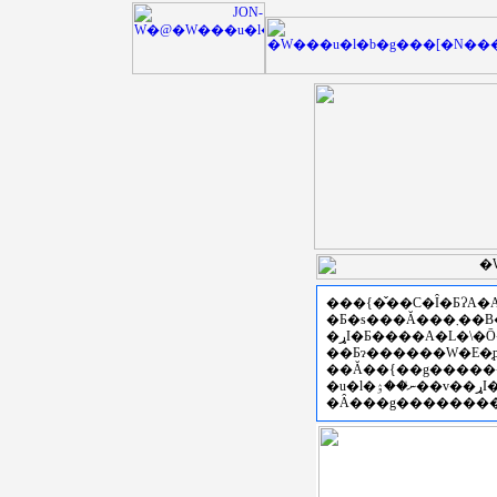
���{�̌��C�Ȋ�ƂɁA
�Ƃ�s���Ă���܂��B�Z�p�C���E���ی𗬂
��Ƃɂ������W�E�̗
�u�l�ނ̍��ۉ��v��ړI�Ƃ��āA�Z�\���K����ꎖ�Ɩ{���̎�|��炵