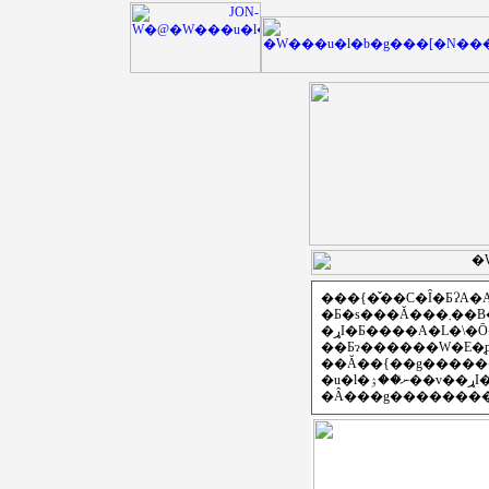
���{�̌��C�Ȋ�ƂɁA
�Ƃ�s���Ă���܂��B�Z�p�C���E���ی𗬂
��Ƃɂ������W�E�̗
�u�l�ނ̍��ۉ��v��ړI�Ƃ��āA�Z�\���K����ꎖ�Ɩ{���̎�|��炵