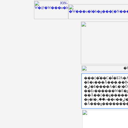
���{�̌��C�Ȋ�ƂɁA
�Ƃ�s���Ă���܂��B�Z�p�C���E���ی𗬂
��Ƃɂ������W�E�̗
�u�l�ނ̍��ۉ��v��ړI�Ƃ��āA�Z�\���K����ꎖ�Ɩ{���̎�|��炵