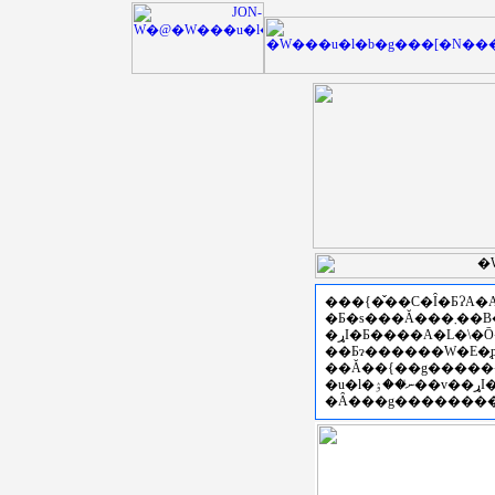
���{�̌��C�Ȋ�ƂɁA
�Ƃ�s���Ă���܂��B�Z�p�C���E���ی𗬂
��Ƃɂ������W�E�̗
�u�l�ނ̍��ۉ��v��ړI�Ƃ��āA�Z�\���K����ꎖ�Ɩ{���̎�|��炵