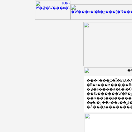
���{�̌��C�Ȋ�ƂɁA
�Ƃ�s���Ă���܂��B�Z�p�C���E���ی𗬂
��Ƃɂ������W�E�̗
�u�l�ނ̍��ۉ��v��ړI�Ƃ��āA�Z�\���K����ꎖ�Ɩ{���̎�|��炵